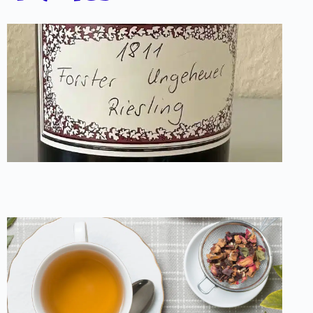
Un
rie
al
mi
181
ve
au
en
ch
CA
31 j
Po
se
gi
du
en
ap