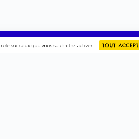
TOUT ACCEPT
ntrôle sur ceux que vous souhaitez activer
anisme de
Nos partenaires
formation des
Campus Virtuel
CAFA Chine
CAFA Brésil