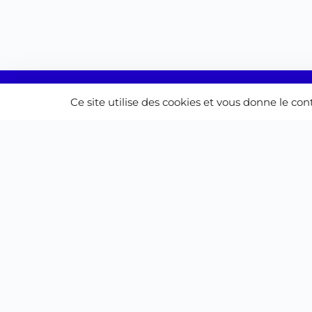
Ce site utilise des cookies et vous donne le co
CAFA Formations - Org
formation et Centre de 
apprentis
Nous contacter
CAFA Formations (siège
social)
108 quai des chartrons
33000 Bordeaux