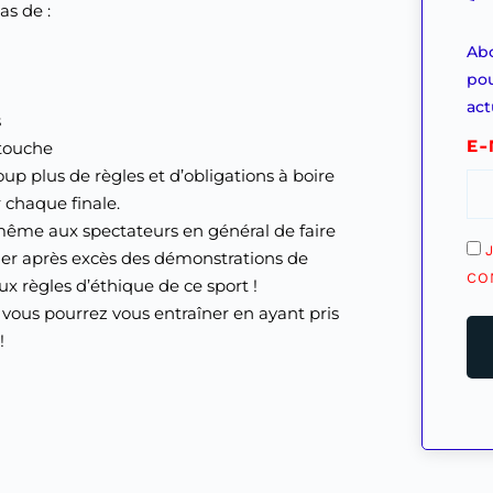
as de :
Abo
pou
act
s
E-
 touche
p plus de règles et d’obligations à boire
 chaque finale.
ême aux spectateurs en général de faire
RG
ner après excès des démonstrations de
(Né
CO
x règles d’éthique de ce sport !
ous pourrez vous entraîner en ayant pris
!