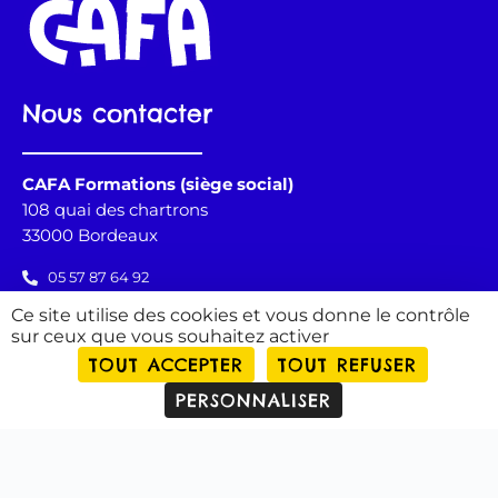
Nous contacter
CAFA Formations (siège social)
108 quai des chartrons
33000 Bordeaux
05 57 87 64 92
cafa@cafa-formations.com
Ce site utilise des cookies et vous donne le contrôle
sur ceux que vous souhaitez activer
TOUT ACCEPTER
TOUT REFUSER
PERSONNALISER
CAFA Formations - Organisme de formation et
Centre de formation des apprentis